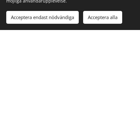
möjliga användarupplevelse.
DoorProtect
DoorProtect
DoorProtect
DoorProtect
plus
plus
490,00
kr
490,00
kr
Acceptera endast nödvändiga
Acceptera alla
665,00
kr
665,00
kr
Ajax
Ajax
Ajax
Ajax
GlassProtect
GlassProtect
LifeQuality
LifeQuality
760,00
kr
760,00
kr
2 935,00
kr
2 935,00
kr
Nästa
TILL TOPPEN