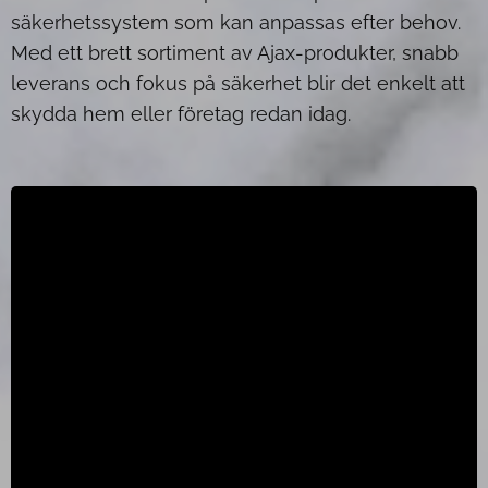
säkerhetssystem som kan anpassas efter behov.
Med ett brett sortiment av Ajax-produkter, snabb
leverans och fokus på säkerhet blir det enkelt att
skydda hem eller företag redan idag.