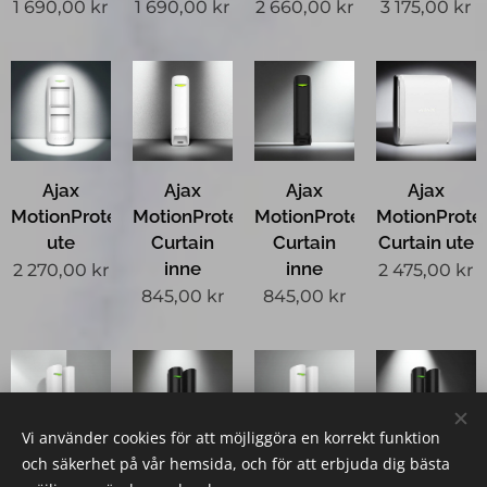
1 690,00
kr
1 690,00
kr
2 660,00
kr
3 175,00
kr
Ajax
Ajax
Ajax
Ajax
MotionProtect
MotionProtect
MotionProtect
MotionProte
ute
Curtain
Curtain
Curtain ute
inne
inne
2 270,00
kr
2 475,00
kr
845,00
kr
845,00
kr
Vi använder cookies för att möjliggöra en korrekt funktion
och säkerhet på vår hemsida, och för att erbjuda dig bästa
Ajax
Ajax
Ajax
Ajax