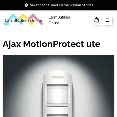
Säker handel med Klarna, PayPal, Stripes
LarmButiken
Online
Ajax MotionProtect ute