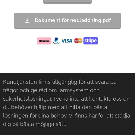
Dokument för nedladdning.pdf
Kundtjänsten finns tillgänglig för att svara på
frågor och ge råd om larmsystem och
säkerhetslösningar. Tveka inte att kontakta oss om
du behöver hjälp med att hitta den bästa
lösningen för dina behov. Vi finns här för att stödja
dig på bästa möjliga sätt.