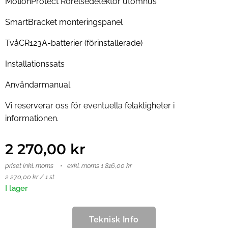
MotionProtect Rörelsedetektor utomhus
SmartBracket monteringspanel
TvåCR123A-batterier (förinstallerade)
Installationssats
Användarmanual
Vi reserverar oss för eventuella felaktigheter i
informationen.
2 270,00
kr
priset inkl. moms
exkl. moms 1 816,00 kr
2 270,00 kr / 1 st
I lager
Teknisk Info