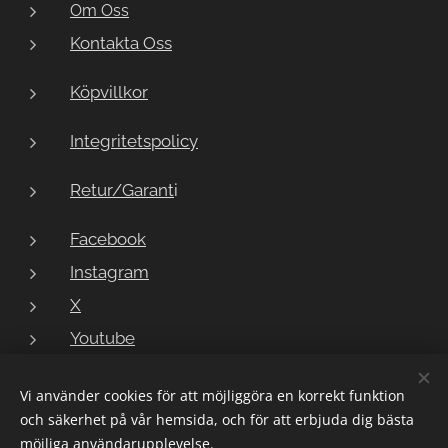
Om Oss
Kontakta Oss
Köpvillkor
Integritetspolicy
Retur/Garant
i
Facebook
Instagram
X
Youtube
Vi använder cookies för att möjliggöra en korrekt funktion
och säkerhet på vår hemsida, och för att erbjuda dig bästa
Copyright © 2023 LarmButiken
Cookies
möjliga användarupplevelse.