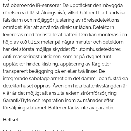
två oberoende IR-sensorer. De upptäcker den inbyggda
rörelsen vid IR-strålningsnivå, vilket hjälper till att undvika
falsklarm och möjliggör justering av rörelsedetektions
området. Klar att använda direkt ur lådan. Detektorn
levereras med förinstallerat batteri. Den kan monteras i en
höjd av 0,8 till 1,3 meter på några minuter och detektorn
har det största möjliga skyddet för utomhusdetektorer.
Anti-maskeringsfunktionen, som är på dygnet runt
upptäcker hinder, klistring, applicering av färg eller
transparent beläggning på en eller två linser. De
integrerade sabotagelarmet om det damm- och fuktsäkra
detektorhuset öppnas. Även om hela batterilivslängden är
5 år är det möjligt att ansluta extern strömförsörjning.
Garanti/Byte och reparation inom 24 månader efter
försäljningsdatumet. Batterier täcks inte av garantin.
Heltset