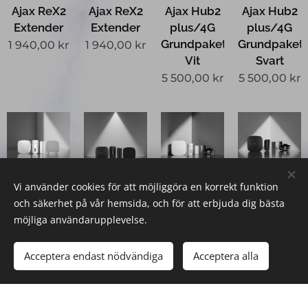
Ajax ReX2
Ajax ReX2
Ajax Hub2
Ajax Hub2
Extender
Extender
plus/4G
plus/4G
Grundpaket
Grundpaket
1 940,00
kr
1 940,00
kr
Vit
Svart
5 500,00
kr
5 500,00
kr
Vi använder cookies för att möjliggöra en korrekt funktion
Ajax Hub2
Ajax Hub2
Ajax Hub2
Ajax Hub2
och säkerhet på vår hemsida, och för att erbjuda dig bästa
plus/4G
plus/4G
plus/4G
plus/4G
möjliga användarupplevelse.
MotionCam
MotionCam
12-24V
12-24V
PhOD
PoHD
PSU-paket
PSU-paket
Acceptera endast nödvändiga
Acceptera alla
6 375,00
kr
6 375,00
kr
6 385,00
kr
6 385,00
kr