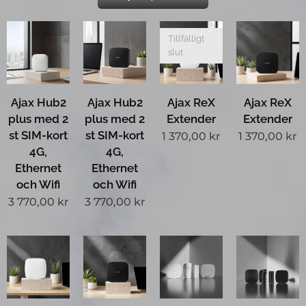
Tillfälligt
slut
Ajax Hub2
Ajax Hub2
Ajax ReX
Ajax ReX
plus med 2
plus med 2
Extender
Extender
st SIM-kort
st SIM-kort
1 370,00
kr
1 370,00
kr
4G,
4G,
Ethernet
Ethernet
och Wifi
och Wifi
3 770,00
kr
3 770,00
kr