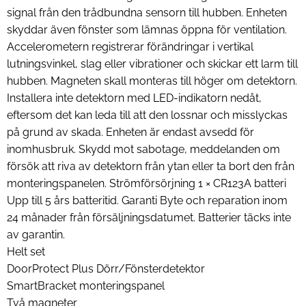
signal från den trådbundna sensorn till hubben. Enheten
skyddar även fönster som lämnas öppna för ventilation.
Accelerometern registrerar förändringar i vertikal
lutningsvinkel, slag eller vibrationer och skickar ett larm till
hubben. Magneten skall monteras till höger om detektorn.
Installera inte detektorn med LED-indikatorn nedåt,
eftersom det kan leda till att den lossnar och misslyckas
på grund av skada. Enheten är endast avsedd för
inomhusbruk. Skydd mot sabotage, meddelanden om
försök att riva av detektorn från ytan eller ta bort den från
monteringspanelen. Strömförsörjning 1 × CR123A batteri
Upp till 5 års batteritid. Garanti Byte och reparation inom
24 månader från försäljningsdatumet. Batterier täcks inte
av garantin.
Helt set
DoorProtect Plus Dörr/Fönsterdetektor
SmartBracket monteringspanel
Två magneter