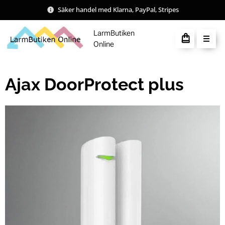
Säker handel med Klarna, PayPal, Stripes
LarmButiken
Online
Ajax DoorProtect plus