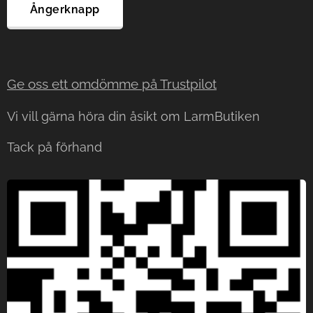
Ångerknapp
Ge oss ett omdömme på Trustp
ilot
Vi vill gärna höra din åsikt om LarmButiken
Tack på förhand