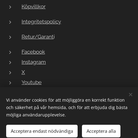
Köpvillkor
Integritetspolicy
Retur/Garant
i
Facebook
Instagram
X
Youtube
Vi använder cookies för att möjliggöra en korrekt funktion
och säkerhet på vår hemsida, och för att erbjuda dig bästa
Copyright © 2023 LarmButiken
Cookies
möjliga användarupplevelse.
Lägg i kundvagnen
Acceptera endast nödvändiga
Acceptera alla