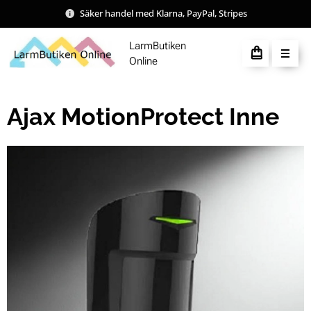
Säker handel med Klarna, PayPal, Stripes
LarmButiken
Online
Ajax MotionProtect Inne