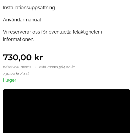
Installationsuppsättning
Användarmanual
Vi reserverar oss för eventuella felaktigheter i
informationen.
730,00
kr
priset inkl. moms
exkl. moms 584,00 kr
730,00 kr / 1 st
I lager