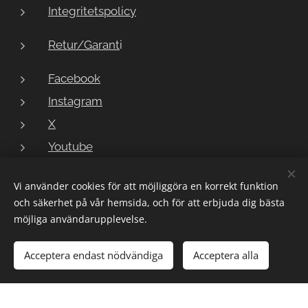
Integritetspolicy
Retur/Garant
i
Facebook
Instagram
X
Youtube
Vi använder cookies för att möjliggöra en korrekt funktion
och säkerhet på vår hemsida, och för att erbjuda dig bästa
Copyright © 2023 LarmButiken
Cookies
möjliga användarupplevelse.
Lägg i kundvagnen
Acceptera endast nödvändiga
Acceptera alla