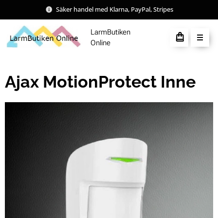
Säker handel med Klarna, PayPal, Stripes
LarmButiken
Online
Ajax MotionProtect Inne