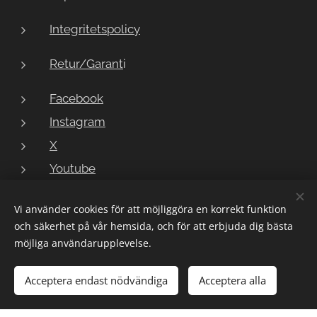
Integritetspolicy
Retur/Garant
i
Facebook
Instagram
X
Youtube
Vi använder cookies för att möjliggöra en korrekt funktion
och säkerhet på vår hemsida, och för att erbjuda dig bästa
Copyright © 2023 LarmButiken
Cookies
möjliga användarupplevelse.
Lägg i kundvagnen
Acceptera endast nödvändiga
Acceptera alla