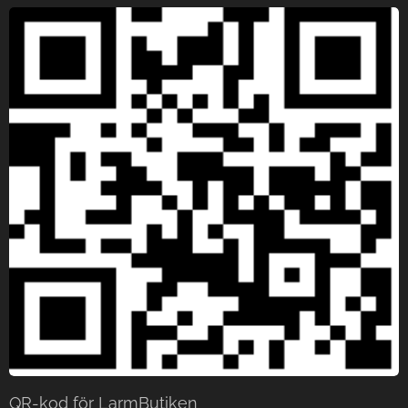
QR-kod för LarmButiken