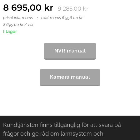
8 695,00
kr
9 285,00
kr
priset inkl. moms
exkl. moms 6 956,00 kr
8 695,00 kr / 1 st
I lager
NVR manual
Kamera manual
Kundtjänsten finns tillgänglig för att svara på
frågor och ge råd om larmsystem och