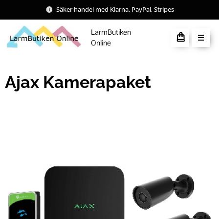
Säker handel med Klarna, PayPal, Stripes
LarmButiken
Online
Ajax Kamerapaket