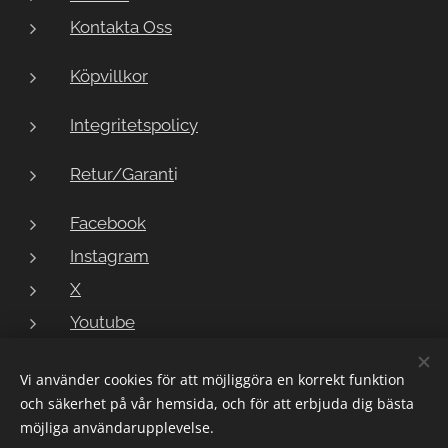
Kontakta Oss
Köpvillkor
Integritetspolicy
Retur/Garant
i
Facebook
Instagram
X
Youtube
Vi använder cookies för att möjliggöra en korrekt funktion
och säkerhet på vår hemsida, och för att erbjuda dig bästa
Copyright © 2023 LarmButiken
Cookies
möjliga användarupplevelse.