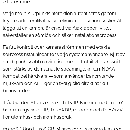
ett utrymme.
Varje moln-slutpunktsinteraktion autentiseras genom
krypterade certifikat, vilket eliminerar lösenordsrisker. Att
lägga till en kamera är enkelt via Ajax-appen, vilket
säkerställer en sömlös och säker installationsprocess
Få full kontroll över kameraströmmen med exakta
sekretessinställningar för varje systemanvändare. Njut av
smidig och snabb navigering med ett intuitivt gränssnitt
som stärks av den senaste streamingtekniken. NDAA-
kompatibel hårdvara — som använder banbrytande
mjukvara och AI — ger en tydlig bild direkt när du
behöver den.
Trådbunden AI-driven säkerhets-IP-kamera med en 110°
betraktningsvinkel, IR, TrueWDR, mikrofon och PoE/12 V.
För utomhus- och inomhusbruk.
microSD
Upp till 256 GB. Minneskortet ska vara klass 30