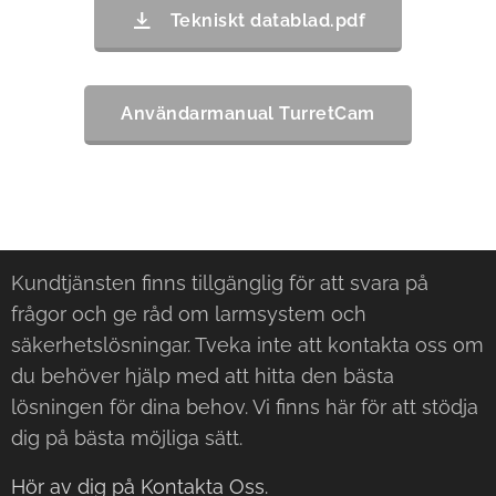
Tekniskt datablad.pdf
Användarmanual TurretCam
Kundtjänsten finns tillgänglig för att svara på
frågor och ge råd om larmsystem och
säkerhetslösningar. Tveka inte att kontakta oss om
du behöver hjälp med att hitta den bästa
lösningen för dina behov. Vi finns här för att stödja
dig på bästa möjliga sätt.
Hör av dig på Kontakta Oss.