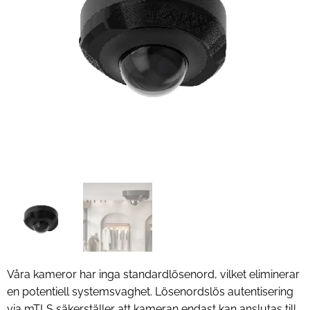
Våra kameror har inga standardlösenord, vilket eliminerar
en potentiell systemsvaghet. Lösenordslös autentisering
via mTLS säkerställer att kameran endast kan anslutas till