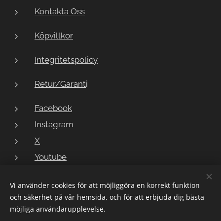
Kontakta Oss
Köpvillkor
Integritetspolicy
Retur/Garant
i
Facebook
Instagram
X
Youtube
Vi använder cookies för att möjliggöra en korrekt funktion
och säkerhet på vår hemsida, och för att erbjuda dig bästa
Copyright © 2023 LarmButiken
Cookies
möjliga användarupplevelse.